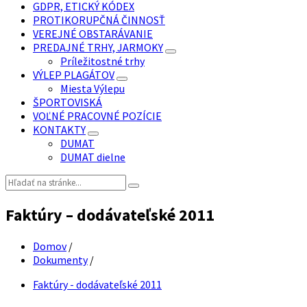
GDPR, ETICKÝ KÓDEX
PROTIKORUPČNÁ ČINNOSŤ
VEREJNÉ OBSTARÁVANIE
PREDAJNÉ TRHY, JARMOKY
Príležitostné trhy
VÝLEP PLAGÁTOV
Miesta Výlepu
ŠPORTOVISKÁ
VOĽNÉ PRACOVNÉ POZÍCIE
KONTAKTY
DUMAT
DUMAT dielne
Vyhľadávanie:
Faktúry – dodávateľské 2011
Domov
/
Dokumenty
/
Faktúry - dodávateľské 2011