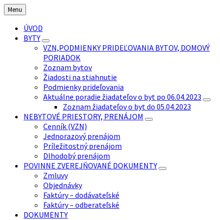
Preskočiť
Preskočiť
Preskočiť
Menu
na
na
na
obsah
ľavý
pätičku
ÚVOD
panel
BYTY
VZN,PODMIENKY PRIDEĽOVANIA BYTOV, DOMOVÝ
PORIADOK
Zoznam bytov
Žiadosti na stiahnutie
Podmienky prideľovania
Aktuálne poradie žiadateľov o byt po 06.04.2023
Zoznam žiadateľov o byt do 05.04.2023
NEBYTOVÉ PRIESTORY, PRENÁJOM
Cenník (VZN)
Jednorazový prenájom
Príležitostný prenájom
Dlhodobý prenájom
POVINNE ZVEREJŇOVANÉ DOKUMENTY
Zmluvy
Objednávky
Faktúry – dodávateľské
Faktúry – odberateľské
DOKUMENTY