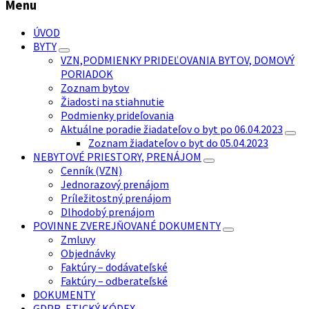
Menu
ÚVOD
BYTY
VZN,PODMIENKY PRIDEĽOVANIA BYTOV, DOMOVÝ
PORIADOK
Zoznam bytov
Žiadosti na stiahnutie
Podmienky prideľovania
Aktuálne poradie žiadateľov o byt po 06.04.2023
Zoznam žiadateľov o byt do 05.04.2023
NEBYTOVÉ PRIESTORY, PRENÁJOM
Cenník (VZN)
Jednorazový prenájom
Príležitostný prenájom
Dlhodobý prenájom
POVINNE ZVEREJŇOVANÉ DOKUMENTY
Zmluvy
Objednávky
Faktúry – dodávateľské
Faktúry – odberateľské
DOKUMENTY
GDPR, ETICKÝ KÓDEX