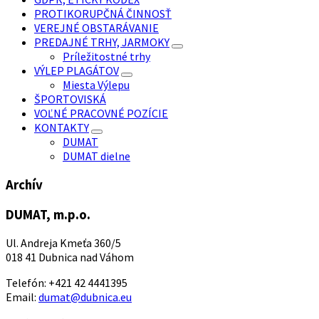
PROTIKORUPČNÁ ČINNOSŤ
VEREJNÉ OBSTARÁVANIE
PREDAJNÉ TRHY, JARMOKY
Príležitostné trhy
VÝLEP PLAGÁTOV
Miesta Výlepu
ŠPORTOVISKÁ
VOĽNÉ PRACOVNÉ POZÍCIE
KONTAKTY
DUMAT
DUMAT dielne
Archív
DUMAT, m.p.o.
Ul. Andreja Kmeťa 360/5
018 41 Dubnica nad Váhom
Telefón: +421 42 4441395
Email:
dumat@dubnica.eu