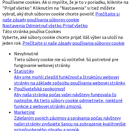
Používame cookies. Ak si myslíte, že je to v poriadku, kliknite na
"Prijať všetko". Kliknutím na "Nastavenia" si tiež môžete
vybrať, aký druh súborov cookie chcete povoliť.
Prečítajte si
naše zásady používania súborov cookie
Nastavenia
Odmietnuť všetko
Prijať všetko
Táto stránka používa Cookies
Vyberte, aké súbory cookie chcete prijať. Váš výber sa uloží na
jeden rok.
Prečítajte si naše zásady používania súborov cookie
Nevyhnutné
Tieto súbory cookie nie sú voliteľné. Sú potrebné pre
fungovanie webovej stránky.
Štatistiky
Aby sme mohli zlepšiť funkčnosť a štruktúru webovej
stránky na základe spôsobu používania webovej stránky.
Používateľská spokojnosť
Aby naša stránka počas vašej návštevy fungovala čo
najlepšie. Ak tieto súbory cookie odmietnete, niektoré
funkcie z webovej stránky zmiznú.
Marketing
Zdieľaním svojich záujmov a správania počas návštevy
našej stránky zvyšujete šancu na zobrazenie kvalitnejšie
prispôsobeného obsahu a ponúk.