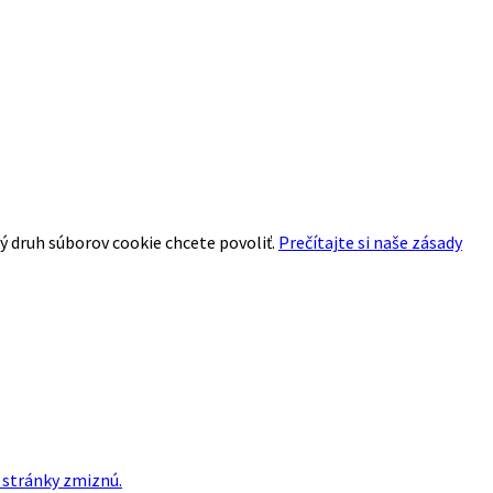
aký druh súborov cookie chcete povoliť.
Prečítajte si naše zásady
j stránky zmiznú.