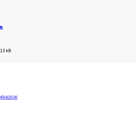
DK
Veľkosť
13 kB
súboru:
ORIADOK