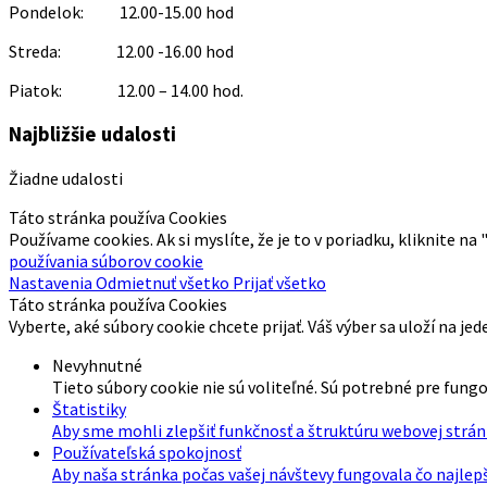
Pondelok: 12.00-15.00 hod
Streda: 12.00 -16.00 hod
Piatok: 12.00 – 14.00 hod.
Najbližšie udalosti
Žiadne udalosti
Táto stránka používa Cookies
Používame cookies. Ak si myslíte, že je to v poriadku, kliknite na
používania súborov cookie
Nastavenia
Odmietnuť všetko
Prijať všetko
Táto stránka používa Cookies
Vyberte, aké súbory cookie chcete prijať. Váš výber sa uloží na jed
Nevyhnutné
Tieto súbory cookie nie sú voliteľné. Sú potrebné pre fung
Štatistiky
Aby sme mohli zlepšiť funkčnosť a štruktúru webovej strán
Používateľská spokojnosť
Aby naša stránka počas vašej návštevy fungovala čo najlep