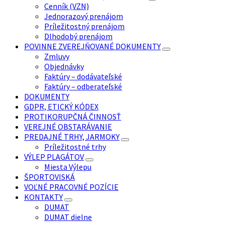
Cenník (VZN)
Jednorazový prenájom
Príležitostný prenájom
Dlhodobý prenájom
POVINNE ZVEREJŇOVANÉ DOKUMENTY
Zmluvy
Objednávky
Faktúry – dodávateľské
Faktúry – odberateľské
DOKUMENTY
GDPR, ETICKÝ KÓDEX
PROTIKORUPČNÁ ČINNOSŤ
VEREJNÉ OBSTARÁVANIE
PREDAJNÉ TRHY, JARMOKY
Príležitostné trhy
VÝLEP PLAGÁTOV
Miesta Výlepu
ŠPORTOVISKÁ
VOĽNÉ PRACOVNÉ POZÍCIE
KONTAKTY
DUMAT
DUMAT dielne