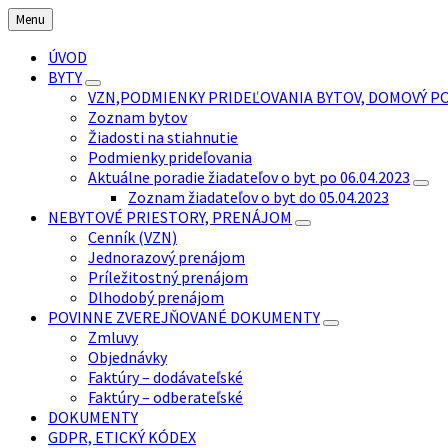
Preskočiť
Preskočiť
Preskočiť
Menu
na
na
na
obsah
ľavý
pätičku
ÚVOD
panel
BYTY
VZN,PODMIENKY PRIDEĽOVANIA BYTOV, DOMOVÝ P
Zoznam bytov
Žiadosti na stiahnutie
Podmienky prideľovania
Aktuálne poradie žiadateľov o byt po 06.04.2023
Zoznam žiadateľov o byt do 05.04.2023
NEBYTOVÉ PRIESTORY, PRENÁJOM
Cenník (VZN)
Jednorazový prenájom
Príležitostný prenájom
Dlhodobý prenájom
POVINNE ZVEREJŇOVANÉ DOKUMENTY
Zmluvy
Objednávky
Faktúry – dodávateľské
Faktúry – odberateľské
DOKUMENTY
GDPR, ETICKÝ KÓDEX