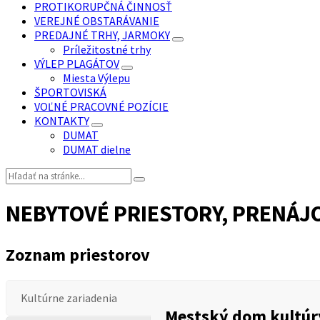
PROTIKORUPČNÁ ČINNOSŤ
VEREJNÉ OBSTARÁVANIE
PREDAJNÉ TRHY, JARMOKY
Príležitostné trhy
VÝLEP PLAGÁTOV
Miesta Výlepu
ŠPORTOVISKÁ
VOĽNÉ PRACOVNÉ POZÍCIE
KONTAKTY
DUMAT
DUMAT dielne
Vyhľadávanie:
NEBYTOVÉ PRIESTORY, PRENÁJ
Zoznam priestorov
Kultúrne zariadenia
Mestský dom kultúr