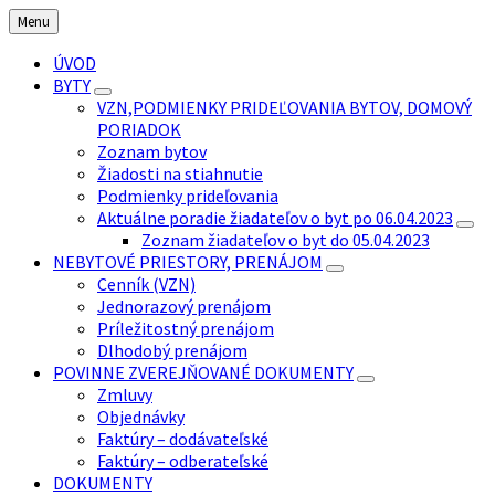
Preskočiť
Preskočiť
Preskočiť
Menu
na
na
na
obsah
ľavý
pätičku
ÚVOD
panel
BYTY
VZN,PODMIENKY PRIDEĽOVANIA BYTOV, DOMOVÝ
PORIADOK
Zoznam bytov
Žiadosti na stiahnutie
Podmienky prideľovania
Aktuálne poradie žiadateľov o byt po 06.04.2023
Zoznam žiadateľov o byt do 05.04.2023
NEBYTOVÉ PRIESTORY, PRENÁJOM
Cenník (VZN)
Jednorazový prenájom
Príležitostný prenájom
Dlhodobý prenájom
POVINNE ZVEREJŇOVANÉ DOKUMENTY
Zmluvy
Objednávky
Faktúry – dodávateľské
Faktúry – odberateľské
DOKUMENTY