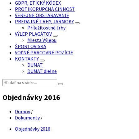
GDPR, ETICKÝ KÓDEX
PROTIKORUPČNÁ ČINNOSŤ
VEREJNÉ OBSTARÁVANIE
PREDAJNÉ TRHY, JARMOKY
Príležitostné trhy
VÝLEP PLAGÁTOV
Miesta Výlepu
ŠPORTOVISKÁ
VOĽNÉ PRACOVNÉ POZÍCIE
KONTAKTY
DUMAT
DUMAT dielne
Vyhľadávanie:
Objednávky 2016
Domov
/
Dokumenty
/
Objednávky 2016