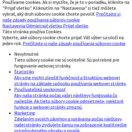
Používame cookies. Ak si myslíte, že je to v poriadku, kliknite na
"Prijať všetko". Kliknutím na "Nastavenia" si tiež môžete
vybrať, aký druh súborov cookie chcete povoliť.
Prečítajte si
naše zásady používania súborov cookie
Nastavenia
Odmietnuť všetko
Prijať všetko
Táto stránka používa Cookies
Vyberte, aké súbory cookie chcete prijať. Váš výber sa uloží na
jeden rok.
Prečítajte si naše zásady používania súborov cookie
Nevyhnutné
Tieto súbory cookie nie sú voliteľné. Sú potrebné pre
fungovanie webovej stránky.
Štatistiky
Aby sme mohli zlepšiť funkčnosť a štruktúru webovej
stránky na základe spôsobu používania webovej stránky.
Používateľská spokojnosť
Aby naša stránka počas vašej návštevy fungovala čo
najlepšie. Ak tieto súbory cookie odmietnete, niektoré
funkcie z webovej stránky zmiznú.
Marketing
Zdieľaním svojich záujmov a správania počas návštevy
našej stránky zvyšujete šancu na zobrazenie kvalitnejšie
prispôsobeného obsahu a ponúk.