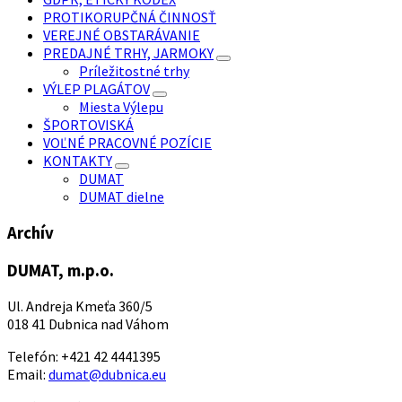
PROTIKORUPČNÁ ČINNOSŤ
VEREJNÉ OBSTARÁVANIE
PREDAJNÉ TRHY, JARMOKY
Príležitostné trhy
VÝLEP PLAGÁTOV
Miesta Výlepu
ŠPORTOVISKÁ
VOĽNÉ PRACOVNÉ POZÍCIE
KONTAKTY
DUMAT
DUMAT dielne
Archív
DUMAT, m.p.o.
Ul. Andreja Kmeťa 360/5
018 41 Dubnica nad Váhom
Telefón: +421 42 4441395
Email:
dumat@dubnica.eu