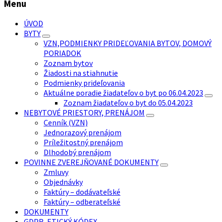
Menu
ÚVOD
BYTY
VZN,PODMIENKY PRIDEĽOVANIA BYTOV, DOMOVÝ
PORIADOK
Zoznam bytov
Žiadosti na stiahnutie
Podmienky prideľovania
Aktuálne poradie žiadateľov o byt po 06.04.2023
Zoznam žiadateľov o byt do 05.04.2023
NEBYTOVÉ PRIESTORY, PRENÁJOM
Cenník (VZN)
Jednorazový prenájom
Príležitostný prenájom
Dlhodobý prenájom
POVINNE ZVEREJŇOVANÉ DOKUMENTY
Zmluvy
Objednávky
Faktúry – dodávateľské
Faktúry – odberateľské
DOKUMENTY
GDPR, ETICKÝ KÓDEX