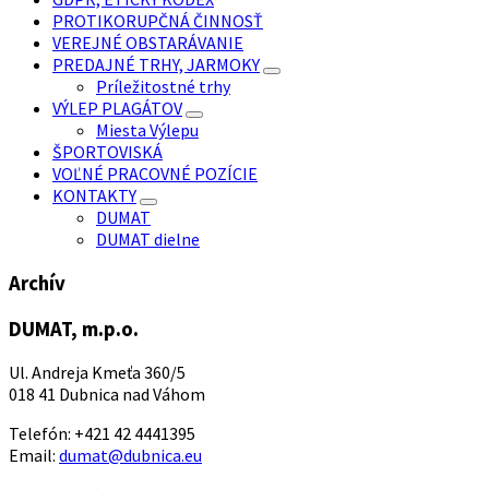
PROTIKORUPČNÁ ČINNOSŤ
VEREJNÉ OBSTARÁVANIE
PREDAJNÉ TRHY, JARMOKY
Príležitostné trhy
VÝLEP PLAGÁTOV
Miesta Výlepu
ŠPORTOVISKÁ
VOĽNÉ PRACOVNÉ POZÍCIE
KONTAKTY
DUMAT
DUMAT dielne
Archív
DUMAT, m.p.o.
Ul. Andreja Kmeťa 360/5
018 41 Dubnica nad Váhom
Telefón: +421 42 4441395
Email:
dumat@dubnica.eu