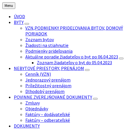
Preskočiť
Preskočiť
Preskočiť
Menu
na
na
na
obsah
ľavý
pätičku
ÚVOD
panel
BYTY
VZN,PODMIENKY PRIDEĽOVANIA BYTOV, DOMOVÝ
PORIADOK
Zoznam bytov
Žiadosti na stiahnutie
Podmienky prideľovania
Aktuálne poradie žiadateľov o byt po 06.04.2023
Zoznam žiadateľov o byt do 05.04.2023
NEBYTOVÉ PRIESTORY, PRENÁJOM
Cenník (VZN)
Jednorazový prenájom
Príležitostný prenájom
Dlhodobý prenájom
POVINNE ZVEREJŇOVANÉ DOKUMENTY
Zmluvy
Objednávky
Faktúry – dodávateľské
Faktúry – odberateľské
DOKUMENTY