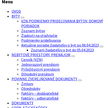
Menu
ÚVOD
BYTY
VZN,PODMIENKY PRIDEĽOVANIA BYTOV, DOMOVÝ
PORIADOK
Zoznam bytov
Žiadosti na stiahnutie
Podmienky prideľovania
Aktuálne poradie žiadateľov o byt po 06.04.2023
Zoznam žiadateľov o byt do 05.04.2023
NEBYTOVÉ PRIESTORY, PRENÁJOM
Cenník (VZN)
Jednorazový prenájom
Príležitostný prenájom
Dlhodobý prenájom
POVINNE ZVEREJŇOVANÉ DOKUMENTY
Zmluvy
Objednávky
Faktúry – dodávateľské
Faktúry – odberateľské
DOKUMENTY
GDPR, ETICKÝ KÓDEX