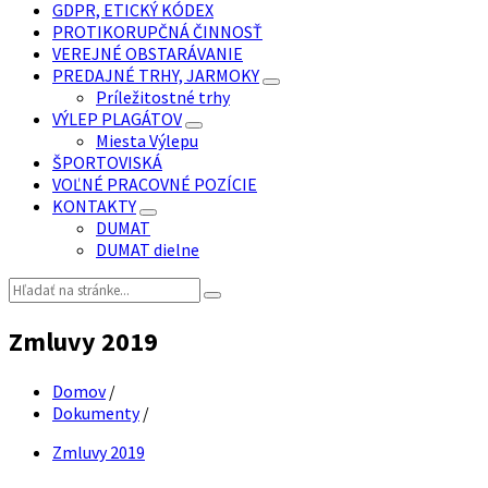
GDPR, ETICKÝ KÓDEX
PROTIKORUPČNÁ ČINNOSŤ
VEREJNÉ OBSTARÁVANIE
PREDAJNÉ TRHY, JARMOKY
Príležitostné trhy
VÝLEP PLAGÁTOV
Miesta Výlepu
ŠPORTOVISKÁ
VOĽNÉ PRACOVNÉ POZÍCIE
KONTAKTY
DUMAT
DUMAT dielne
Vyhľadávanie:
Zmluvy 2019
Domov
/
Dokumenty
/
Zmluvy 2019