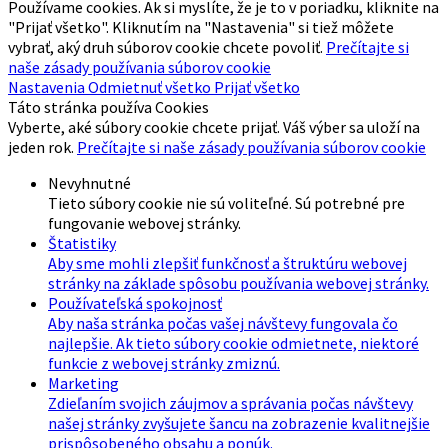
Používame cookies. Ak si myslíte, že je to v poriadku, kliknite na
"Prijať všetko". Kliknutím na "Nastavenia" si tiež môžete
vybrať, aký druh súborov cookie chcete povoliť.
Prečítajte si
naše zásady používania súborov cookie
Nastavenia
Odmietnuť všetko
Prijať všetko
Táto stránka používa Cookies
Vyberte, aké súbory cookie chcete prijať. Váš výber sa uloží na
jeden rok.
Prečítajte si naše zásady používania súborov cookie
Nevyhnutné
Tieto súbory cookie nie sú voliteľné. Sú potrebné pre
fungovanie webovej stránky.
Štatistiky
Aby sme mohli zlepšiť funkčnosť a štruktúru webovej
stránky na základe spôsobu používania webovej stránky.
Používateľská spokojnosť
Aby naša stránka počas vašej návštevy fungovala čo
najlepšie. Ak tieto súbory cookie odmietnete, niektoré
funkcie z webovej stránky zmiznú.
Marketing
Zdieľaním svojich záujmov a správania počas návštevy
našej stránky zvyšujete šancu na zobrazenie kvalitnejšie
prispôsobeného obsahu a ponúk.