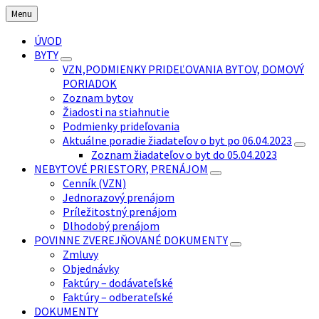
Preskočiť
Preskočiť
Preskočiť
Preskočiť
Menu
na
na
na
na
obsah
ľavý
pravý
pätičku
ÚVOD
panel
panel
BYTY
VZN,PODMIENKY PRIDEĽOVANIA BYTOV, DOMOVÝ
PORIADOK
Zoznam bytov
Žiadosti na stiahnutie
Podmienky prideľovania
Aktuálne poradie žiadateľov o byt po 06.04.2023
Zoznam žiadateľov o byt do 05.04.2023
NEBYTOVÉ PRIESTORY, PRENÁJOM
Cenník (VZN)
Jednorazový prenájom
Príležitostný prenájom
Dlhodobý prenájom
POVINNE ZVEREJŇOVANÉ DOKUMENTY
Zmluvy
Objednávky
Faktúry – dodávateľské
Faktúry – odberateľské
DOKUMENTY