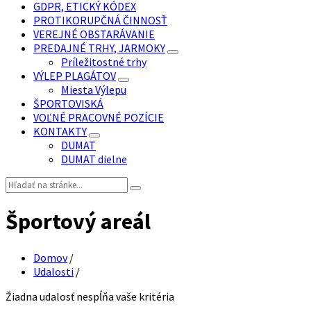
GDPR, ETICKÝ KÓDEX
PROTIKORUPČNÁ ČINNOSŤ
VEREJNÉ OBSTARÁVANIE
PREDAJNÉ TRHY, JARMOKY
Príležitostné trhy
VÝLEP PLAGÁTOV
Miesta Výlepu
ŠPORTOVISKÁ
VOĽNÉ PRACOVNÉ POZÍCIE
KONTAKTY
DUMAT
DUMAT dielne
Vyhľadávanie:
Športový areál
Domov
/
Udalosti
/
Žiadna udalosť nespĺňa vaše kritéria