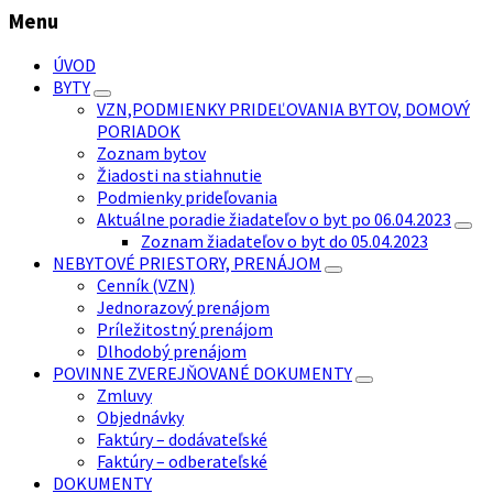
Menu
ÚVOD
BYTY
VZN,PODMIENKY PRIDEĽOVANIA BYTOV, DOMOVÝ
PORIADOK
Zoznam bytov
Žiadosti na stiahnutie
Podmienky prideľovania
Aktuálne poradie žiadateľov o byt po 06.04.2023
Zoznam žiadateľov o byt do 05.04.2023
NEBYTOVÉ PRIESTORY, PRENÁJOM
Cenník (VZN)
Jednorazový prenájom
Príležitostný prenájom
Dlhodobý prenájom
POVINNE ZVEREJŇOVANÉ DOKUMENTY
Zmluvy
Objednávky
Faktúry – dodávateľské
Faktúry – odberateľské
DOKUMENTY