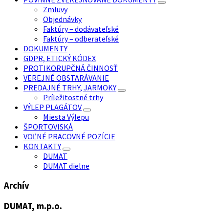
Zmluvy
Objednávky
Faktúry – dodávateľské
Faktúry – odberateľské
DOKUMENTY
GDPR, ETICKÝ KÓDEX
PROTIKORUPČNÁ ČINNOSŤ
VEREJNÉ OBSTARÁVANIE
PREDAJNÉ TRHY, JARMOKY
Príležitostné trhy
VÝLEP PLAGÁTOV
Miesta Výlepu
ŠPORTOVISKÁ
VOĽNÉ PRACOVNÉ POZÍCIE
KONTAKTY
DUMAT
DUMAT dielne
Archív
DUMAT, m.p.o.