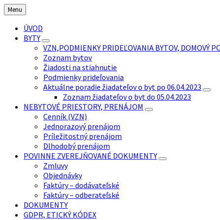
Preskočiť
Preskočiť
Preskočiť
Menu
na
na
na
obsah
ľavý
pätičku
ÚVOD
panel
BYTY
VZN,PODMIENKY PRIDEĽOVANIA BYTOV, DOMOVÝ P
Zoznam bytov
Žiadosti na stiahnutie
Podmienky prideľovania
Aktuálne poradie žiadateľov o byt po 06.04.2023
Zoznam žiadateľov o byt do 05.04.2023
NEBYTOVÉ PRIESTORY, PRENÁJOM
Cenník (VZN)
Jednorazový prenájom
Príležitostný prenájom
Dlhodobý prenájom
POVINNE ZVEREJŇOVANÉ DOKUMENTY
Zmluvy
Objednávky
Faktúry – dodávateľské
Faktúry – odberateľské
DOKUMENTY
GDPR, ETICKÝ KÓDEX