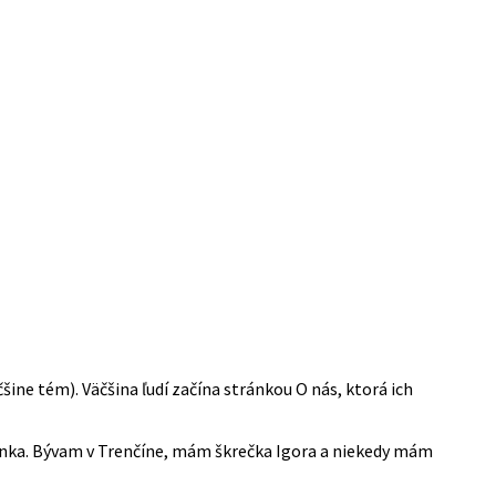
šine tém). Väčšina ľudí začína stránkou O nás, ktorá ich
ránka. Bývam v Trenčíne, mám škrečka Igora a niekedy mám