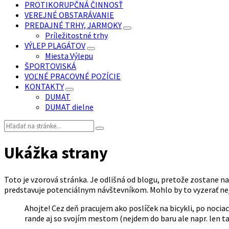
PROTIKORUPČNÁ ČINNOSŤ
VEREJNÉ OBSTARÁVANIE
PREDAJNÉ TRHY, JARMOKY
Príležitostné trhy
VÝLEP PLAGÁTOV
Miesta Výlepu
ŠPORTOVISKÁ
VOĽNÉ PRACOVNÉ POZÍCIE
KONTAKTY
DUMAT
DUMAT dielne
Vyhľadávanie:
Ukážka strany
Toto je vzorová stránka. Je odlišná od blogu, pretože zostane na 
predstavuje potenciálnym návštevníkom. Mohlo by to vyzerať ne
Ahojte! Cez deň pracujem ako poslíček na bicykli, po noci
rande aj so svojím mestom (nejdem do baru ale napr. len t