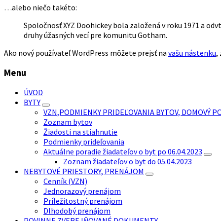
…alebo niečo takéto:
Spoločnosť XYZ Doohickey bola založená v roku 1971 a odvte
druhy úžasných vecí pre komunitu Gotham.
Ako nový používateľ WordPress môžete prejsť na
vašu nástenku
,
Menu
ÚVOD
BYTY
VZN,PODMIENKY PRIDEĽOVANIA BYTOV, DOMOVÝ P
Zoznam bytov
Žiadosti na stiahnutie
Podmienky prideľovania
Aktuálne poradie žiadateľov o byt po 06.04.2023
Zoznam žiadateľov o byt do 05.04.2023
NEBYTOVÉ PRIESTORY, PRENÁJOM
Cenník (VZN)
Jednorazový prenájom
Príležitostný prenájom
Dlhodobý prenájom
POVINNE ZVEREJŇOVANÉ DOKUMENTY