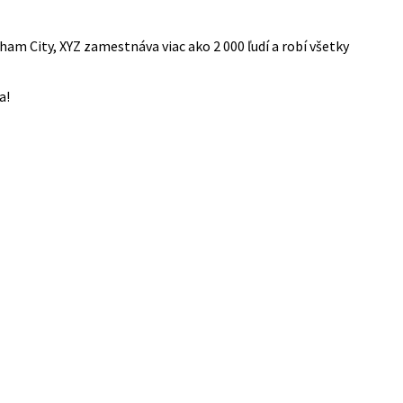
am City, XYZ zamestnáva viac ako 2 000 ľudí a robí všetky
a!