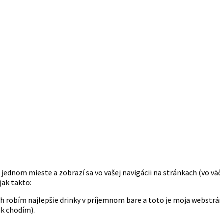
jednom mieste a zobrazí sa vo vašej navigácii na stránkach (vo väč
jak takto:
ach robím najlepšie drinky v príjemnom bare a toto je moja webst
ak chodím).