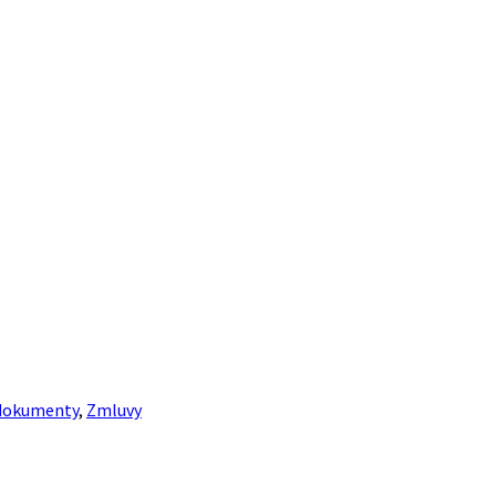
 dokumenty
,
Zmluvy