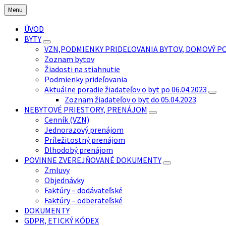
Preskočiť
Preskočiť
Preskočiť
Menu
na
na
na
obsah
ľavý
pätičku
ÚVOD
panel
BYTY
VZN,PODMIENKY PRIDEĽOVANIA BYTOV, DOMOVÝ P
Zoznam bytov
Žiadosti na stiahnutie
Podmienky prideľovania
Aktuálne poradie žiadateľov o byt po 06.04.2023
Zoznam žiadateľov o byt do 05.04.2023
NEBYTOVÉ PRIESTORY, PRENÁJOM
Cenník (VZN)
Jednorazový prenájom
Príležitostný prenájom
Dlhodobý prenájom
POVINNE ZVEREJŇOVANÉ DOKUMENTY
Zmluvy
Objednávky
Faktúry – dodávateľské
Faktúry – odberateľské
DOKUMENTY
GDPR, ETICKÝ KÓDEX