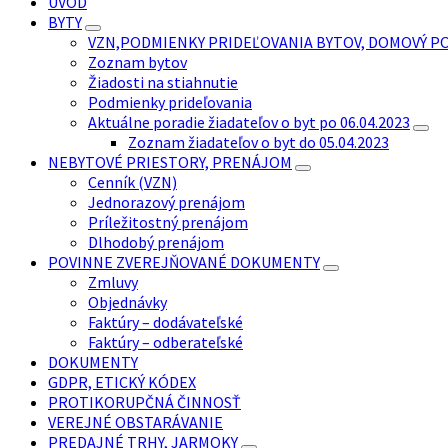
ÚVOD
BYTY
VZN,PODMIENKY PRIDEĽOVANIA BYTOV, DOMOVÝ P
Zoznam bytov
Žiadosti na stiahnutie
Podmienky prideľovania
Aktuálne poradie žiadateľov o byt po 06.04.2023
Zoznam žiadateľov o byt do 05.04.2023
NEBYTOVÉ PRIESTORY, PRENÁJOM
Cenník (VZN)
Jednorazový prenájom
Príležitostný prenájom
Dlhodobý prenájom
POVINNE ZVEREJŇOVANÉ DOKUMENTY
Zmluvy
Objednávky
Faktúry – dodávateľské
Faktúry – odberateľské
DOKUMENTY
GDPR, ETICKÝ KÓDEX
PROTIKORUPČNÁ ČINNOSŤ
VEREJNÉ OBSTARÁVANIE
PREDAJNÉ TRHY, JARMOKY