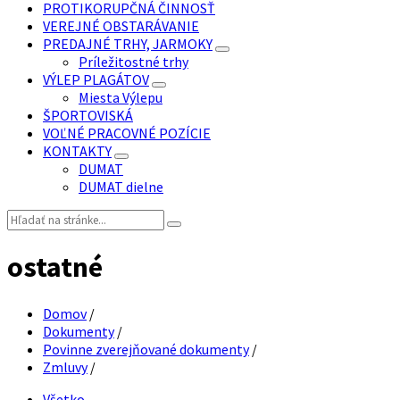
PROTIKORUPČNÁ ČINNOSŤ
VEREJNÉ OBSTARÁVANIE
PREDAJNÉ TRHY, JARMOKY
Príležitostné trhy
VÝLEP PLAGÁTOV
Miesta Výlepu
ŠPORTOVISKÁ
VOĽNÉ PRACOVNÉ POZÍCIE
KONTAKTY
DUMAT
DUMAT dielne
Vyhľadávanie:
ostatné
Domov
/
Dokumenty
/
Povinne zverejňované dokumenty
/
Zmluvy
/
Všetko