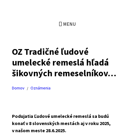
Preskočiť
Preskočiť
Preskočiť
Preskočiť
na
na
na
na
obsah
ľavý
pravý
pätičku
panel
panel
MENU
OZ Tradičné ľudové
umelecké remeslá hľadá
šikovných remeselníkov…
Domov
Oznámenia
/
Podujatia Ľudové umelecké remeslá sa budú
konať v 8 slovenských mestách aj v roku 2025,
v našom meste 28.6.2025.