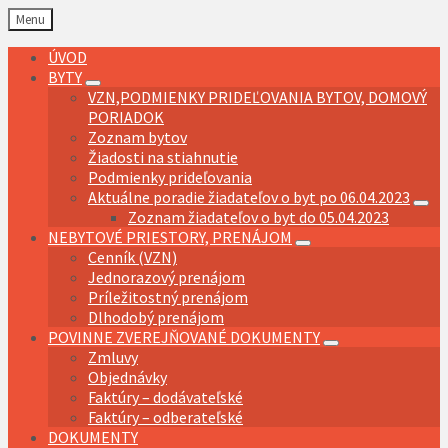
Preskočiť
Preskočiť
Preskočiť
Preskočiť
Menu
na
na
na
na
obsah
ľavý
pravý
pätičku
ÚVOD
panel
panel
BYTY
VZN,PODMIENKY PRIDEĽOVANIA BYTOV, DOMOVÝ
PORIADOK
Zoznam bytov
Žiadosti na stiahnutie
Podmienky prideľovania
Aktuálne poradie žiadateľov o byt po 06.04.2023
Zoznam žiadateľov o byt do 05.04.2023
NEBYTOVÉ PRIESTORY, PRENÁJOM
Cenník (VZN)
Jednorazový prenájom
Príležitostný prenájom
Dlhodobý prenájom
POVINNE ZVEREJŇOVANÉ DOKUMENTY
Zmluvy
Objednávky
Faktúry – dodávateľské
Faktúry – odberateľské
DOKUMENTY