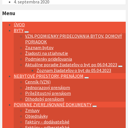
4. septembra 2020
Menu
ÚVOD
BYTY
VZN,PODMIENKY PRIDEĽOVANIA BYTOV, DOMOVÝ
PORIADOK
Zoznam bytov
Žiadosti na stiahnutie
Podmienky prideľovania
Aktuálne poradie žiadateľov o byt po 06.04.2023
Zoznam žiadateľov o byt do 05.04.2023
NEBYTOVÉ PRIESTORY, PRENÁJOM
Cenník (VZN)
Jednorazový prenájom
Príležitostný prenájom
Dlhodobý prenájom
POVINNE ZVEREJŇOVANÉ DOKUMENTY
Zmluvy
Objednávky
Faktúry – dodávateľské
Faktúry – odberateľské