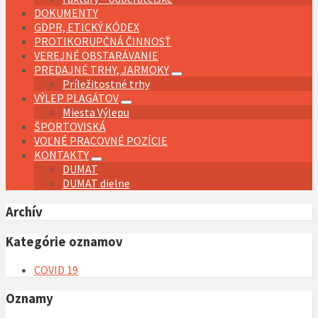
DOKUMENTY
GDPR, ETICKÝ KÓDEX
PROTIKORUPČNÁ ČINNOSŤ
VEREJNÉ OBSTARÁVANIE
PREDAJNÉ TRHY, JARMOKY
Príležitostné trhy
VÝLEP PLAGÁTOV
Miesta Výlepu
ŠPORTOVISKÁ
VOĽNÉ PRACOVNÉ POZÍCIE
KONTAKTY
DUMAT
DUMAT dielne
Archív
Kategórie oznamov
COVID 19
Oznamy