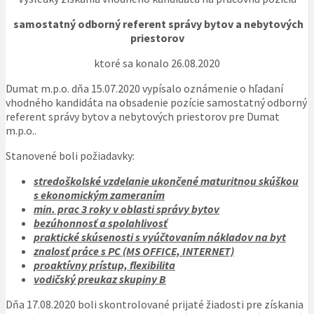
samostatný odborný referent správy bytov a nebytových
priestorov
ktoré sa konalo 26.08.2020
Dumat m.p.o. dňa 15.07.2020 vypísalo oznámenie o hľadaní
vhodného kandidáta na obsadenie pozície samostatný odborný
referent správy bytov a nebytových priestorov pre Dumat
m.p.o..
Stanovené boli požiadavky:
stredoškolské vzdelanie ukončené maturitnou skúškou
s ekonomickým zameraním
min. prac 3 roky v oblasti správy bytov
bezúhonnosť a spolahlivosť
praktické skúsenosti s vyúčtovaním nákladov na byt
znalosť práce s PC (MS OFFICE, INTERNET)
proaktívny prístup, flexibilita
vodičský preukaz skupiny B
Dňa 17.08.2020 boli skontrolované prijaté žiadosti pre získania