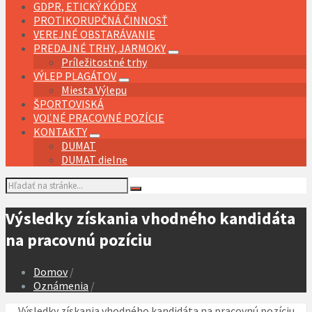
GDPR, ETICKÝ KÓDEX
PROTIKORUPČNÁ ČINNOSŤ
VEREJNÉ OBSTARÁVANIE
PREDAJNÉ TRHY, JARMOKY
Príležitostné trhy
VÝLEP PLAGÁTOV
Miesta Výlepu
ŠPORTOVISKÁ
VOĽNÉ PRACOVNÉ POZÍCIE
KONTAKTY
DUMAT
DUMAT dielne
Vyhľadávanie:
Výsledky získania vhodného kandidáta
na pracovnú pozíciu
Domov
/
Oznámenia
/
Výsledky získania vhodného kandidáta na pracovnú pozíciu