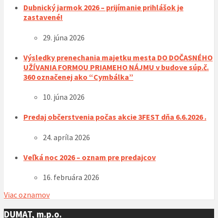
Dubnický jarmok 2026 – prijímanie prihlášok je
zastavené!
29. júna 2026
Výsledky prenechania majetku mesta DO DOČASNÉHO
UŽÍVANIA FORMOU PRIAMEHO NÁJMU v budove súp.č.
360 označenej ako “Cymbálka”
10. júna 2026
Predaj občerstvenia počas akcie 3FEST dňa 6.6.2026 .
24. apríla 2026
Veľká noc 2026 – oznam pre predajcov
16. februára 2026
Viac oznamov
DUMAT, m.p.o.