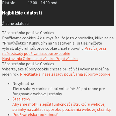
Piatok: 12.00 – 14.00 hod.
Najbližšie udalosti
Žiadne udalosti
Táto stránka používa Cookies
Používame cookies. Ak si myslíte, že je to v poriadku, kliknite na
"Prijať všetko". Kliknutím na "Nastavenia" si tiež môžete
vybrať, aký druh súborov cookie chcete povoliť.
Prečítajte si
naše zásady používania súborov cookie
Nastavenia
Odmietnuť všetko
Prijať všetko
Táto stránka používa Cookies
Vyberte, aké súbory cookie chcete prijať. Váš výber sa uloží na
jeden rok.
Prečítajte si naše zásady používania súborov cookie
Nevyhnutné
Tieto súbory cookie nie sú voliteľné. Sú potrebné pre
fungovanie webovej stránky.
Štatistiky
Aby sme mohli zlepšiť funkčnosť a štruktúru webovej
stránky na základe spôsobu používania webovej stránky.
Používateľská spokojnosť