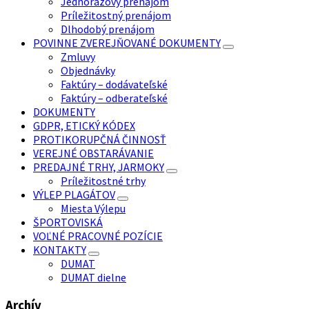
Jednorazový prenájom
Príležitostný prenájom
Dlhodobý prenájom
POVINNE ZVEREJŇOVANÉ DOKUMENTY
Zmluvy
Objednávky
Faktúry – dodávateľské
Faktúry – odberateľské
DOKUMENTY
GDPR, ETICKÝ KÓDEX
PROTIKORUPČNÁ ČINNOSŤ
VEREJNÉ OBSTARÁVANIE
PREDAJNÉ TRHY, JARMOKY
Príležitostné trhy
VÝLEP PLAGÁTOV
Miesta Výlepu
ŠPORTOVISKÁ
VOĽNÉ PRACOVNÉ POZÍCIE
KONTAKTY
DUMAT
DUMAT dielne
Archív