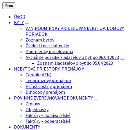
Preskočiť
Preskočiť
Preskočiť
Preskočiť
Menu
na
na
na
na
obsah
ľavý
pravý
pätičku
ÚVOD
panel
panel
BYTY
VZN,PODMIENKY PRIDEĽOVANIA BYTOV, DOMOVÝ
PORIADOK
Zoznam bytov
Žiadosti na stiahnutie
Podmienky prideľovania
Aktuálne poradie žiadateľov o byt po 06.04.2023
Zoznam žiadateľov o byt do 05.04.2023
NEBYTOVÉ PRIESTORY, PRENÁJOM
Cenník (VZN)
Jednorazový prenájom
Príležitostný prenájom
Dlhodobý prenájom
POVINNE ZVEREJŇOVANÉ DOKUMENTY
Zmluvy
Objednávky
Faktúry – dodávateľské
Faktúry – odberateľské
DOKUMENTY