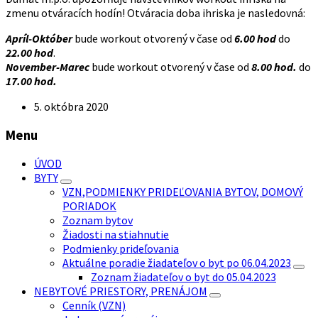
zmenu otváracích hodín! Otváracia doba ihriska je nasledovná:
Apríl-Október
bude workout otvorený v čase od
6.00
hod
do
22.00 hod
.
November-Marec
bude workout otvorený v čase od
8.00 hod.
do
17.00 hod.
5. októbra 2020
Menu
ÚVOD
BYTY
VZN,PODMIENKY PRIDEĽOVANIA BYTOV, DOMOVÝ
PORIADOK
Zoznam bytov
Žiadosti na stiahnutie
Podmienky prideľovania
Aktuálne poradie žiadateľov o byt po 06.04.2023
Zoznam žiadateľov o byt do 05.04.2023
NEBYTOVÉ PRIESTORY, PRENÁJOM
Cenník (VZN)