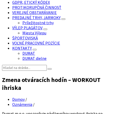
GDPR, ETICKÝ KÓDEX
PROTIKORUPČNÁ ČINNOSŤ
VEREJNÉ OBSTARÁVANIE
PREDAJNÉ TRHY, JARMOKY
Príležitostné trhy
VÝLEP PLAGÁTOV
Miesta Výlepu
ŠPORTOVISKÁ
VOĽNÉ PRACOVNÉ POZÍCIE
KONTAKTY
DUMAT
DUMAT dielne
Vyhľadávanie:
Zmena otváracích hodín – WORKOUT
ihriska
Domov
/
Oznámenia
/
Dumat m.p.o. upozorňuje návštevníkov workout ihriska na